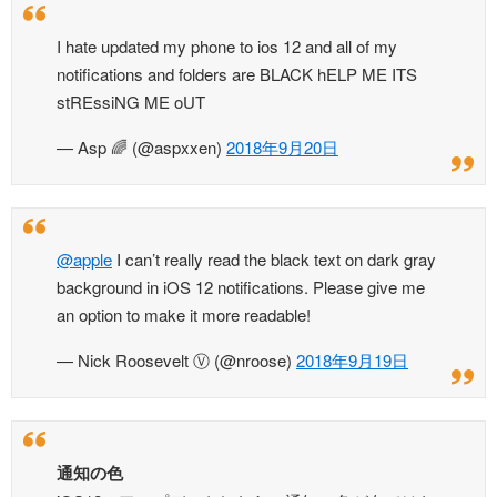
I hate updated my phone to ios 12 and all of my
notifications and folders are BLACK hELP ME ITS
stREssiNG ME oUT
— Asp 🌈 (@aspxxen)
2018年9月20日
@apple
I can’t really read the black text on dark gray
background in iOS 12 notifications. Please give me
an option to make it more readable!
— Nick Roosevelt Ⓥ (@nroose)
2018年9月19日
通知の色