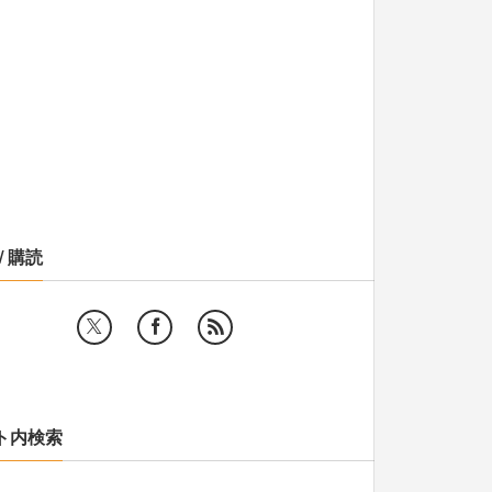
/ 購読
ト内検索