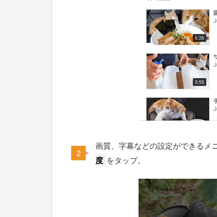
画質、字幕などの設定ができるメ
度
をタップ。