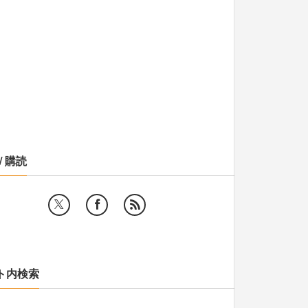
/ 購読
ト内検索