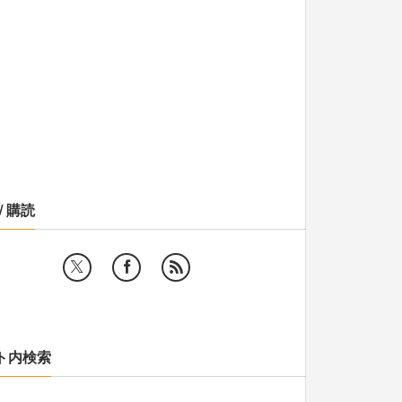
/ 購読
ト内検索