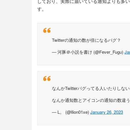
しており、実際に届いている通知よりも多い
す。
Twitterの通知の数が倍になるバグ？
— 河豚＠小説を書け (@Fever_Fugu)
Ja
なんかTwitterバグってる人いたりしな
なんか通知数とアイコンの通知の数違うん
— L。 (@llion01xe)
January 26, 2023