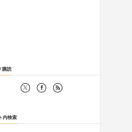
/ 購読
ト内検索