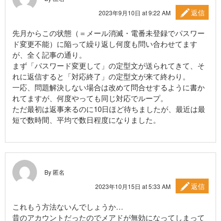
返信
2023年9月10日 at 9:22 AM
先月からこの状態（＝メール消滅・電番未登録でパスワー
ド変更不能）に陥って繰り返し何度も問い合わせてます
が、全く記事の通り。
まず「パスワード変更して」の定型文が送られてきて、そ
れに返信すると「対応終了」の定型文が来て終わり。
一応、問題解決しない場合は改めて問合せするように書か
れてますが、何度やっても同じ対応でループ。
ただ最初は返事来るのに10日ほど待ちましたが、最近は最
短で数時間、平均で数日程度になりました。
By 匿名
返信
2023年10月15日 at 5:33 AM
これもう方法ないんでしょうか…
昔のアカウントだったのでメアドが無効になってしまって