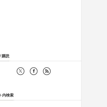
/ 購読
ト内検索