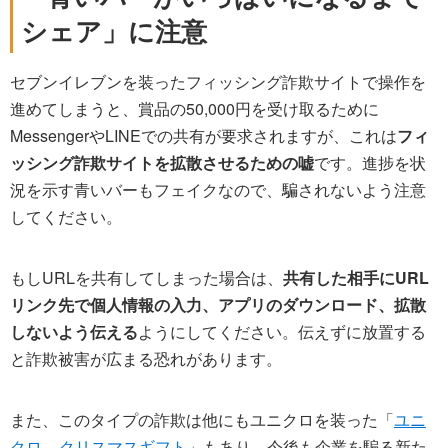
シェア」に注意
セブンイレブンを装ったフィッシング詐欺サイトで操作を
進めてしまうと、賞品の50,000円を受け取るために
MessengerやLINEでの共有が要求されますが、これは
フィ
ッシング詐欺サイトを拡散させるための嘘
です。進捗を状
況を示す青いバーもフェイクなので、騙されないよう注意
してください。
もしURLを共有してしまった場合は、
共有した相手にURL
リンク先で個人情報の入力、アプリのダウンロード、拡散
しないよう伝える
ようにしてください。伝えずに放置する
と詐欺被害が広まる恐れがあります。
また、このタイプの詐欺は他にもユニクロを装った「
ユニ
クロ – クリスマスギフト
」もあり、今後も企業を騙る新た