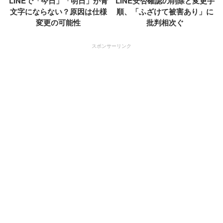
LINEで「今日」「明日」が青
LINE安否確認の削除と変更手
文字にならない？原因は仕様
順、「ふざけて被害あり」に
変更の可能性
批判相次ぐ
スポンサーリンク