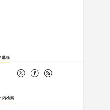
/ 購読
ト内検索