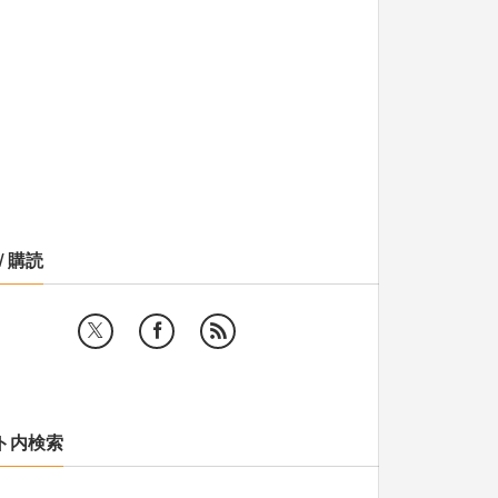
/ 購読
ト内検索