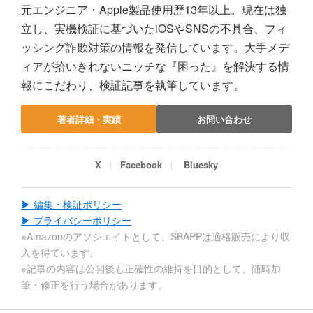
元エンジニア・Apple製品使用歴13年以上。現在は独
立し、実機検証に基づいたiOSやSNSの不具合、フィ
ッシング詐欺対策の情報を発信しています。大手メデ
ィアが拾いきれないニッチな『困った』を解決する情
報にこだわり、検証記事を執筆しています。
著者詳細・実績
お問い合わせ
X
Facebook
Bluesky
▶ 編集・検証ポリシー
▶ プライバシーポリシー
※Amazonのアソシエイトとして、SBAPPは適格販売により収
入を得ています。
※記事の内容は公開後も正確性の維持を目的として、随時加
筆・修正を行う場合があります。