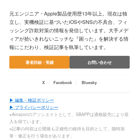
元エンジニア・Apple製品使用歴13年以上。現在は独
立し、実機検証に基づいたiOSやSNSの不具合、フィ
ッシング詐欺対策の情報を発信しています。大手メデ
ィアが拾いきれないニッチな『困った』を解決する情
報にこだわり、検証記事を執筆しています。
著者詳細・実績
お問い合わせ
X
Facebook
Bluesky
▶ 編集・検証ポリシー
▶ プライバシーポリシー
※Amazonのアソシエイトとして、SBAPPは適格販売により収
入を得ています。
※記事の内容は公開後も正確性の維持を目的として、随時加
筆・修正を行う場合があります。