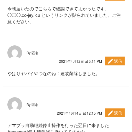
今朝届いたのでこちらで確認できてよかったです。
◯◯◯.co-jey.icu というリンクが貼られていました、ご注
意ください。
By 匿名
返信
2021年4月12日 at 5:11 PM
やはりヤバイやつなのね！速攻削除しました。
By 匿名
返信
2021年4月14日 at 12:15 PM
アマプラ自動継続停止操作を行った翌日に来ました
Amazonが個人情報ばら撒いてるのかな