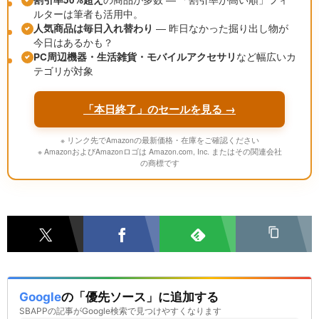
ルターは筆者も活用中。
人気商品は毎日入れ替わり
― 昨日なかった掘り出し物が
今日はあるかも？
PC周辺機器・生活雑貨・モバイルアクセサリ
など幅広いカ
テゴリが対象
「本日終了」のセールを見る →
※ リンク先でAmazonの最新価格・在庫をご確認ください
※ AmazonおよびAmazonロゴは Amazon.com, Inc. またはその関連会社
の商標です
Google
の「優先ソース」に追加する
SBAPPの記事がGoogle検索で見つけやすくなります