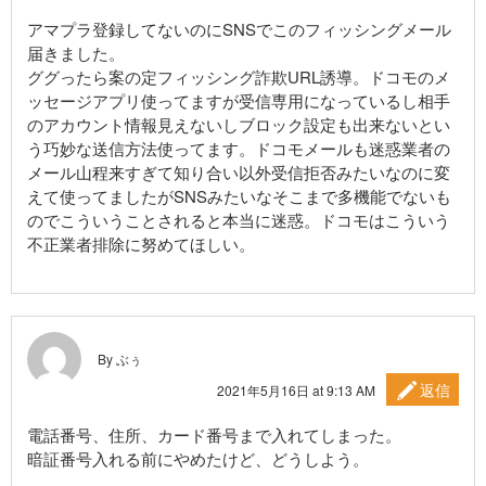
アマプラ登録してないのにSNSでこのフィッシングメール
届きました。
ググったら案の定フィッシング詐欺URL誘導。ドコモのメ
ッセージアプリ使ってますが受信専用になっているし相手
のアカウント情報見えないしブロック設定も出来ないとい
う巧妙な送信方法使ってます。ドコモメールも迷惑業者の
メール山程来すぎて知り合い以外受信拒否みたいなのに変
えて使ってましたがSNSみたいなそこまで多機能でないも
のでこういうことされると本当に迷惑。ドコモはこういう
不正業者排除に努めてほしい。
By ぶぅ
返信
2021年5月16日 at 9:13 AM
電話番号、住所、カード番号まで入れてしまった。
暗証番号入れる前にやめたけど、どうしよう。