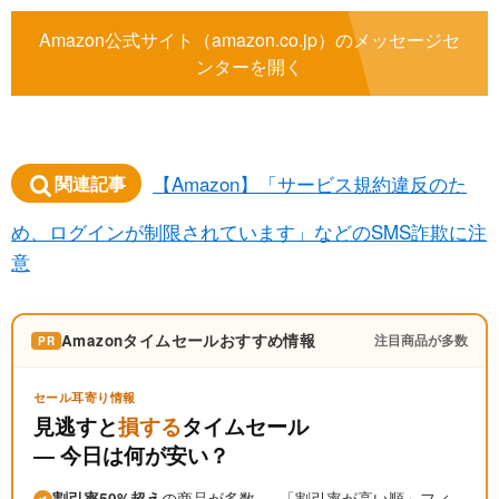
Amazon公式サイト（amazon.co.jp）のメッセージセ
ンターを開く
【Amazon】「サービス規約違反のた
関連記事
め、ログインが制限されています」などのSMS詐欺に注
意
Amazonタイムセールおすすめ情報
注目商品が多数
PR
セール耳寄り情報
見逃すと
損する
タイムセール
― 今日は何が安い？
割引率50%超え
の商品が多数 ― 「割引率が高い順」フィ