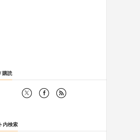
/ 購読
ト内検索