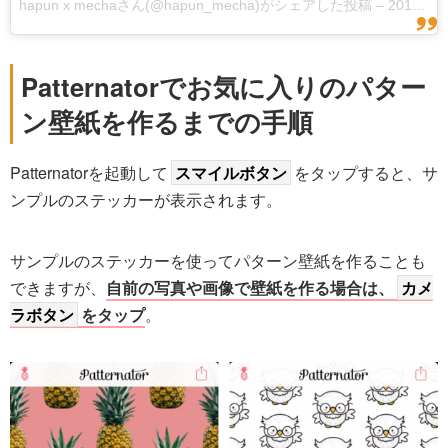
hapun x mechaさん(@hapun_mecha)がシェアした投稿
–
2017 6月 1 9:25午後 PDT
Patternatorでお気に入りのパター
ン壁紙を作るまでの手順
Patternatorを起動して
スマイルボタン
をタップすると、サ
ンプルのステッカーが表示されます。
サンプルのステッカーを使ってパターン壁紙を作ることも
できますが、
自前の写真や画像で壁紙を作る場合は、
カメ
ラボタン
をタップ
。