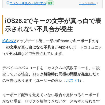
コメントを見る・質問する
コメント欄へ
3件
iOS26.2でキーの文字が真っ白で表
示されない不具合が発生
iOS26.2
アップデート後、一部のiPhoneで
キーボードのキ
ーの文字が真っ白になる不具合
がAppleサポートコミュニテ
ィやRedditなどで報告されています。
デバイスのパスコードを「カスタムの英数字コード」に設
定している場合
、ロック解除時に同様の問題が発生した
と
の報告もあります（ユーザーの言及：
ポスト1
）。
キーボード配列を覚えていない場合や見比べるキーボード
がない場合、ロックを解除できないケースも考えられます