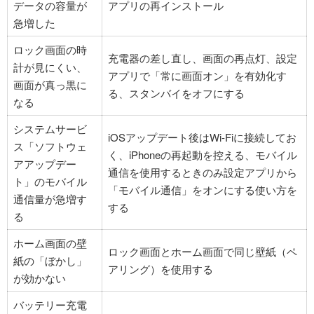
データの容量が
アプリの再インストール
急増した
ロック画面の時
充電器の差し直し、画面の再点灯、設定
計が見にくい、
アプリで「常に画面オン」を有効化す
画面が真っ黒に
る、スタンバイをオフにする
なる
システムサービ
iOSアップデート後はWi-Fiに接続してお
ス「ソフトウェ
く、iPhoneの再起動を控える、モバイル
アアップデー
通信を使用するときのみ設定アプリから
ト」のモバイル
「モバイル通信」をオンにする使い方を
通信量が急増す
する
る
ホーム画面の壁
ロック画面とホーム画面で同じ壁紙（ペ
紙の「ぼかし」
アリング）を使用する
が効かない
バッテリー充電