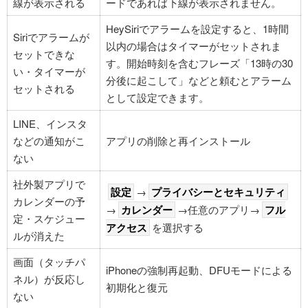
線が表示される
ードであれば下線が表示されません。
HeySiriでアラームを設定すると、1時間
Siriでアラームが
以内の場合はタイマーがセットされま
セットできな
す。開始時刻を含むフレーズ「13時の30
い・タイマーが
分後に起こして」などと頼むとアラーム
セットされる
として設定できます。
LINE、インスタ
などの通知がこ
アプリの削除と再インストール
ない
社外製アプリで
設定
→
プライバシーとセキュリティ
カレンダーの予
→
カレンダー
→任意のアプリ→
フル
定・スケジュー
アクセス
を選択する
ルが消えた
画面（タッチパ
iPhoneの強制再起動、DFUモードによる
ネル）が反応し
初期化と復元
ない