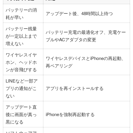
バッテリーの消
アップデート後、48時間以上待つ
耗が早い
バッテリー残量
バッテリー充電の最適化オフ、充電ケー
が一定以上まで
ブルやACアダプタの変更
増えない
ワイヤレスイヤ
ワイヤレスデバイスとiPhoneの再起動、
ホン、ヘッドホ
再ペアリング
ンが音飛びする
LINEなど一部ア
プリの通知がこ
アプリを再インストールする
ない
アップデート直
後に画面が真っ
iPhoneを強制再起動する
黒になる
ソフトウェアア