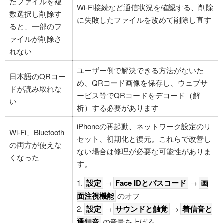
たファイルを複
Wi-Fi接続など通信状況を確認する、削除
数選択し削除す
に失敗したファイルを改めて削除し直す
ると、一部のフ
ァイルが削除さ
れない
ユーザー側で解決できる方法がないた
日本語のQRコー
め、QRコード画像を保存し、ウェブサ
ドが読み取れな
ービス等でQRコードをデコード（解
い
析）する必要があります
iPhoneの再起動、ネットワーク設定のリ
Wi-Fi、Bluetooth
セット、初期化と復元。これらで改善し
の両方が使えな
ない場合は修理が必要な可能性がありま
くなった
す。
1.
設定
→
Face IDとパスコード
→
画
面注視機能
のオフ
2.
設定
→
サウンドと触覚
→
着信音と
通知音
の音量を上げる