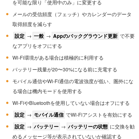
を可能な限り「使用中のみ」に変更する
メールの受信頻度（フェッチ）やカレンダーのデータ
取得頻度を減らす
設定
→
一般
→
Appのバックグラウンド更新
で不要
なアプリをオフにする
Wi-Fi環境がある場合は積極的に利用する
バッテリー残量が20〜30%になる前に充電する
モバイル通信やWi-Fi通信の電波強度が低い、圏外にな
る場合は機内モードを使用する
Wi-FiやBluetoothを使用していない場合はオフにする
設定
→
モバイル通信
でWi-Fiアシストを有効にする
設定
→
バッテリー
→
バッテリーの状態
に交換を勧
めるメッセージ等が表示されていないか確認する