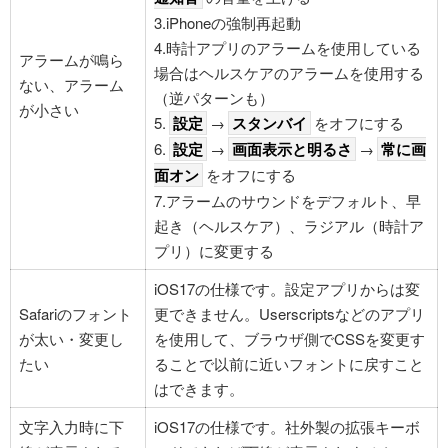
3.iPhoneの強制再起動
4.時計アプリのアラームを使用している
アラームが鳴ら
場合はヘルスケアのアラームを使用する
ない、アラーム
（逆パターンも）
が小さい
5.
設定
→
スタンバイ
をオフにする
6.
設定
→
画面表示と明るさ
→
常に画
面オン
をオフにする
7.アラームのサウンドをデフォルト、早
起き（ヘルスケア）、ラジアル（時計ア
プリ）に変更する
iOS17の仕様です。設定アプリからは変
Safariのフォント
更できません。Userscriptsなどのアプリ
が太い・変更し
を使用して、ブラウザ側でCSSを変更す
たい
ることで以前に近いフォントに戻すこと
はできます。
文字入力時に下
iOS17の仕様です。社外製の拡張キーボ