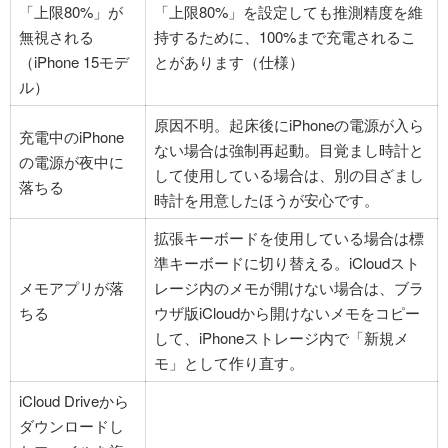
「上限80%」が
「上限80%」を設定しても推測精度を維
無視される
持するために、100%まで充電されるこ
（iPhone 15モデ
とがあります（仕様）
ル）
原因不明。起床後にiPhoneの電源が入ら
充電中のiPhone
ない場合は強制再起動。目覚まし時計と
の電源が夜中に
して使用している場合は、別の目ざまし
落ちる
時計を用意したほうが安心です。
拡張キーボードを使用している場合は標
準キーボードに切り替える。iCloudスト
メモアプリが落
レージ内のメモが開けない場合は、ブラ
ちる
ウザ版iCloudから開けないメモをコピー
して、iPhoneストレージ内で「新規メ
モ」として作り直す。
iCloud Driveから
ダウンロードし