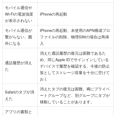
モバイル通信や
Wi-Fiの電波強度
iPhoneの再起動
が表示されない
モバイル通信が
iPhoneの再起動、未使用のAPN構成プロ
繋がらない、圏
ファイルの削除、物理SIMの場合は再挿
外になる
入
消えた通話履歴の復元は困難であるた
め、同じApple IDでサインインしている
通話履歴が消え
デバイスで履歴を確認する、今後の防止
た
策としてストレージ容量を十分に空けて
おく
消えたタブの復元は困難。稀にプライベ
Safariのタブが消
ートグループなど、別グループにタブが
えた
移動していることがあります。
アプリの書類と