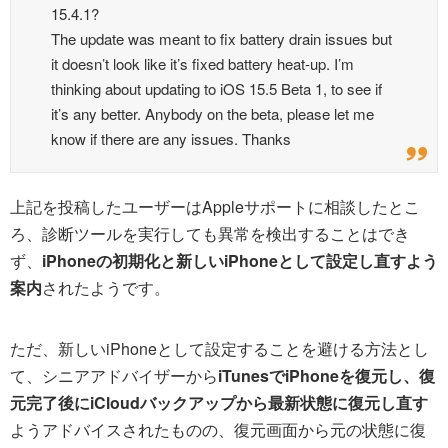
15.4.1?
The update was meant to fix battery drain issues but
it doesn’t look like it’s fixed battery heat-up. I’m
thinking about updating to iOS 15.5 Beta 1, to see if
it’s any better. Anybody on the beta, please let me
know if there are any issues. Thanks
上記を投稿したユーザーはAppleサポートに相談したとこ
ろ、診断ツールを実行しても異常を検出することはでき
ず、
iPhoneの初期化と新しいiPhoneとして設定し直すよう
案内
されたようです。
ただ、新しいiPhoneとして設定することを避ける方法とし
て、シニアアドバイザーから
iTunesでiPhoneを復元し、復
元完了後にiCloudバックアップから最新状態に復元し直す
ようアドバイスされたものの、復元画面から元の状態に復