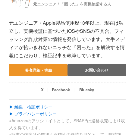
元エンジニア / 「困った」を実機検証する人
元エンジニア・Apple製品使用歴13年以上。現在は独
立し、実機検証に基づいたiOSやSNSの不具合、フィ
ッシング詐欺対策の情報を発信しています。大手メデ
ィアが拾いきれないニッチな『困った』を解決する情
報にこだわり、検証記事を執筆しています。
著者詳細・実績
お問い合わせ
X
Facebook
Bluesky
▶ 編集・検証ポリシー
▶ プライバシーポリシー
※Amazonのアソシエイトとして、SBAPPは適格販売により収
入を得ています。
※記事の内容は公開後も正確性の維持を目的として、随時加