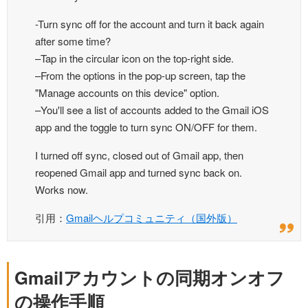
-Turn sync off for the account and turn it back again
after some time?
–Tap in the circular icon on the top-right side.
–From the options in the pop-up screen, tap the
"Manage accounts on this device" option.
–You'll see a list of accounts added to the Gmail iOS
app and the toggle to turn sync ON/OFF for them.
I turned off sync, closed out of Gmail app, then
reopened Gmail app and turned sync back on.
Works now.
引用：
Gmailヘルプコミュニティ（国外版）
Gmailアカウントの同期オンオフ
の操作手順