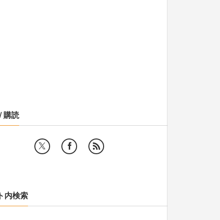
/ 購読
ト内検索