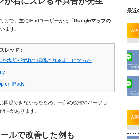
でピンが右にズレる不具合が発生
最近
r）などで、主にiPadユーザーから「
Googleマップの
います。
るスレッド：
イントした場所がずれて認識されるようになった
ely
pp on iPads
27.2）では再現できなかったため、一部の機種やバージョ
能性があります。
トールで改善した例も