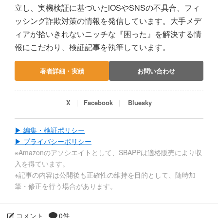
立し、実機検証に基づいたiOSやSNSの不具合、フィ
ッシング詐欺対策の情報を発信しています。大手メデ
ィアが拾いきれないニッチな『困った』を解決する情
報にこだわり、検証記事を執筆しています。
著者詳細・実績
お問い合わせ
X
Facebook
Bluesky
▶ 編集・検証ポリシー
▶ プライバシーポリシー
※Amazonのアソシエイトとして、SBAPPは適格販売により収
入を得ています。
※記事の内容は公開後も正確性の維持を目的として、随時加
筆・修正を行う場合があります。
コメント
0件