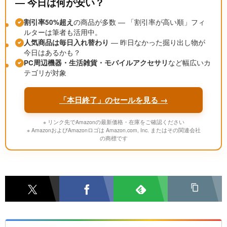
― 今日は何が安い？
割引率50%超え
の商品が多数 ― 「割引率が高い順」フィ
ルターは筆者も活用中。
人気商品は毎日入れ替わり
― 昨日なかった掘り出し物が
今日はあるかも？
PC周辺機器・生活雑貨・モバイルアクセサリ
など幅広いカ
テゴリが対象
「本日終了」のセールを見る →
※ リンク先でAmazonの最新価格・在庫をご確認ください
※ AmazonおよびAmazonロゴは Amazon.com, Inc. またはその関連会社
の商標です