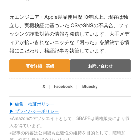
元エンジニア・Apple製品使用歴13年以上。現在は独
立し、実機検証に基づいたiOSやSNSの不具合、フィ
ッシング詐欺対策の情報を発信しています。大手メデ
ィアが拾いきれないニッチな『困った』を解決する情
報にこだわり、検証記事を執筆しています。
著者詳細・実績
お問い合わせ
X
Facebook
Bluesky
▶ 編集・検証ポリシー
▶ プライバシーポリシー
※Amazonのアソシエイトとして、SBAPPは適格販売により収
入を得ています。
※記事の内容は公開後も正確性の維持を目的として、随時加
筆・修正を行う場合があります。