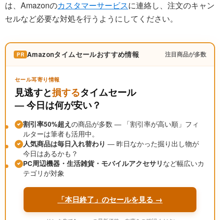
は、Amazonの
カスタマーサービス
に連絡し、注文のキャン
セルなど必要な対処を行うようにしてください。
Amazonタイムセールおすすめ情報
注目商品が多数
PR
セール耳寄り情報
見逃すと
損する
タイムセール
― 今日は何が安い？
割引率50%超え
の商品が多数 ― 「割引率が高い順」フィ
ルターは筆者も活用中。
人気商品は毎日入れ替わり
― 昨日なかった掘り出し物が
今日はあるかも？
PC周辺機器・生活雑貨・モバイルアクセサリ
など幅広いカ
テゴリが対象
「本日終了」のセールを見る →