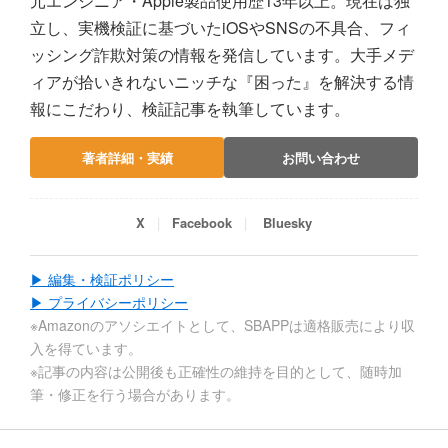
元エンジニア・Apple製品使用歴13年以上。現在は独
立し、実機検証に基づいたiOSやSNSの不具合、フィ
ッシング詐欺対策の情報を発信しています。大手メデ
ィアが拾いきれないニッチな『困った』を解決する情
報にこだわり、検証記事を執筆しています。
著者詳細・実績
お問い合わせ
X
Facebook
Bluesky
▶ 編集・検証ポリシー
▶ プライバシーポリシー
※Amazonのアソシエイトとして、SBAPPは適格販売により収
入を得ています。
※記事の内容は公開後も正確性の維持を目的として、随時加
筆・修正を行う場合があります。