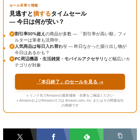
セール耳寄り情報
見逃すと
損する
タイムセール
― 今日は何が安い？
割引率50%超え
の商品が多数 ― 「割引率が高い順」フィ
ルターは筆者も活用中。
人気商品は毎日入れ替わり
― 昨日なかった掘り出し物が
今日はあるかも？
PC周辺機器・生活雑貨・モバイルアクセサリ
など幅広いカ
テゴリが対象
「本日終了」のセールを見る →
※ リンク先でAmazonの最新価格・在庫をご確認ください
※ AmazonおよびAmazonロゴは Amazon.com, Inc. またはその関連会社
の商標です