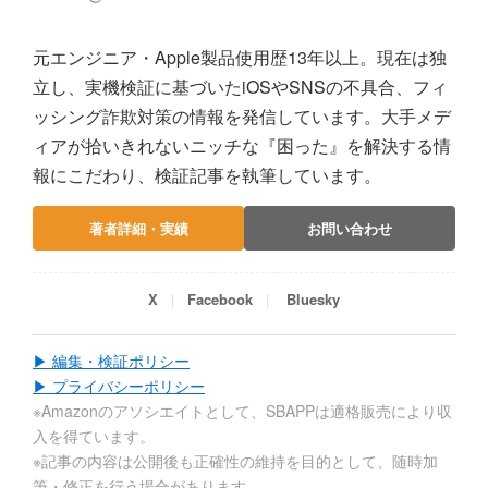
元エンジニア・Apple製品使用歴13年以上。現在は独
立し、実機検証に基づいたiOSやSNSの不具合、フィ
ッシング詐欺対策の情報を発信しています。大手メデ
ィアが拾いきれないニッチな『困った』を解決する情
報にこだわり、検証記事を執筆しています。
著者詳細・実績
お問い合わせ
X
Facebook
Bluesky
▶ 編集・検証ポリシー
▶ プライバシーポリシー
※Amazonのアソシエイトとして、SBAPPは適格販売により収
入を得ています。
※記事の内容は公開後も正確性の維持を目的として、随時加
筆・修正を行う場合があります。