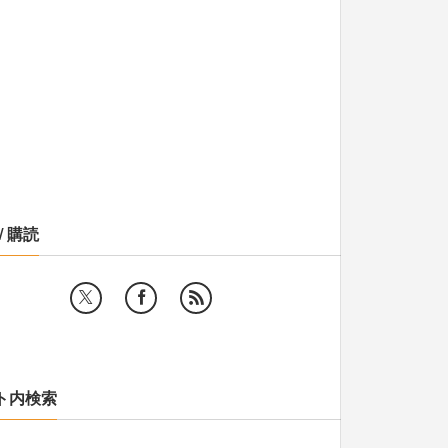
/ 購読
ト内検索