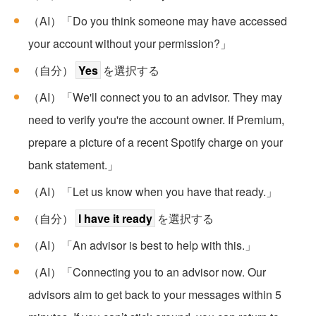
（AI）「Do you think someone may have accessed
your account without your permission?」
（自分）
Yes
を選択する
（AI）「We'll connect you to an advisor. They may
need to verify you're the account owner. If Premium,
prepare a picture of a recent Spotify charge on your
bank statement.」
（AI）「Let us know when you have that ready.」
（自分）
I have it ready
を選択する
（AI）「An advisor is best to help with this.」
（AI）「Connecting you to an advisor now. Our
advisors aim to get back to your messages within 5