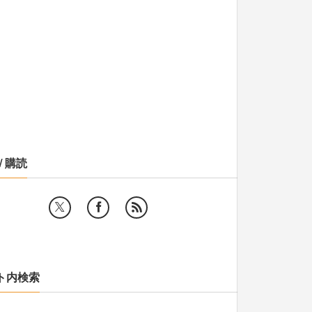
/ 購読
ト内検索