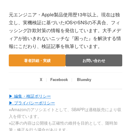
元エンジニア・Apple製品使用歴13年以上。現在は独
立し、実機検証に基づいたiOSやSNSの不具合、フィ
ッシング詐欺対策の情報を発信しています。大手メデ
ィアが拾いきれないニッチな『困った』を解決する情
報にこだわり、検証記事を執筆しています。
著者詳細・実績
お問い合わせ
X
Facebook
Bluesky
▶ 編集・検証ポリシー
▶ プライバシーポリシー
※Amazonのアソシエイトとして、SBAPPは適格販売により収
入を得ています。
※記事の内容は公開後も正確性の維持を目的として、随時加
筆・修正を行う場合があります。