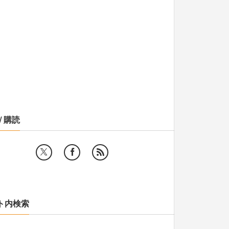
/ 購読
ト内検索