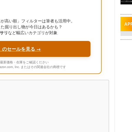
引率が高い順」フィルターは筆者も活用中。
った掘り出し物が今日はあるかも？
サリ
など幅広いカテゴリが対象
」のセールを見る →
onの最新価格・在庫をご確認ください
mazon.com, Inc. またはその関連会社の商標です