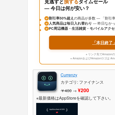
見逃すと
損する
タイムセール
― 今日は何が安い？
割引率50%超え
の商品が多数 ― 「割
人気商品は毎日入れ替わり
― 昨日なか
PC周辺機器・生活雑貨・モバイルアクセ
「本日終了
※ リンク先でAmaz
※ AmazonおよびAmazonロゴは A
Currenzy
カテゴリ: ファイナンス
¥200
￥400
→
※最新価格はAppStoreを確認して下さい。