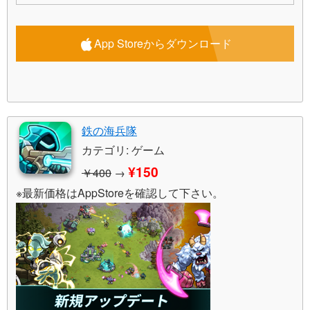
App Storeからダウンロード
鉄の海兵隊
カテゴリ: ゲーム
¥150
￥400
→
※最新価格はAppStoreを確認して下さい。