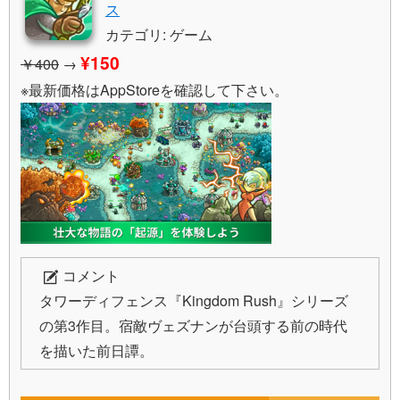
ス
カテゴリ: ゲーム
¥150
￥400
→
※最新価格はAppStoreを確認して下さい。
コメント
タワーディフェンス『Kingdom Rush』シリーズ
の第3作目。宿敵ヴェズナンが台頭する前の時代
を描いた前日譚。