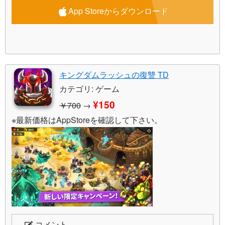
App Storeからダウンロード
キングダムラッシュの復讐 TD
カテゴリ: ゲーム
¥150
￥700
→
※最新価格はAppStoreを確認して下さい。
コメント