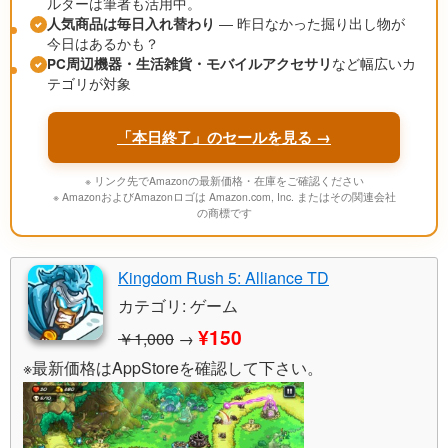
ルターは筆者も活用中。
人気商品は毎日入れ替わり
― 昨日なかった掘り出し物が
今日はあるかも？
PC周辺機器・生活雑貨・モバイルアクセサリ
など幅広いカ
テゴリが対象
「本日終了」のセールを見る →
※ リンク先でAmazonの最新価格・在庫をご確認ください
※ AmazonおよびAmazonロゴは Amazon.com, Inc. またはその関連会社
の商標です
Kingdom Rush 5: Alliance TD
カテゴリ: ゲーム
¥150
￥1,000
→
※最新価格はAppStoreを確認して下さい。