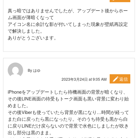
真っ暗ではありませんでしたが、アップデート後からホー
ム画面が薄暗くなって
アイコン名に余計な影が付いてしまった現象が壁紙再設定
で解決しました。
ありがとうございます。
By はゆ
返信
2023年3月24日 at 9:05 AM
iPhoneをアップデートしたら待機画面の背景が暗くなり、
その後LINE画面の待受もトーク画面も黒い背景に変わり始
めました。
その後Viberも使っていたら背景が黒になり…時間が経って
また白に戻ったら黒になったり。そのうち待受も黒から白
に戻りLINEだけ戻らないので背景で水色にしましたが吹き
出し部分は黒のまま。