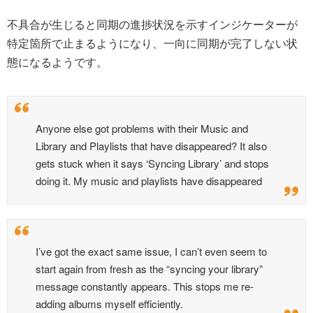
不具合が生じると同期の進捗状況を示すインジケーターが
特定箇所で止まるようになり、一向に同期が完了しない状
態になるようです。
Anyone else got problems with their Music and
Library and Playlists that have disappeared? It also
gets stuck when it says ‘Syncing Library’ and stops
doing it. My music and playlists have disappeared
I’ve got the exact same issue, I can’t even seem to
start again from fresh as the “syncing your library”
message constantly appears. This stops me re-
adding albums myself efficiently.