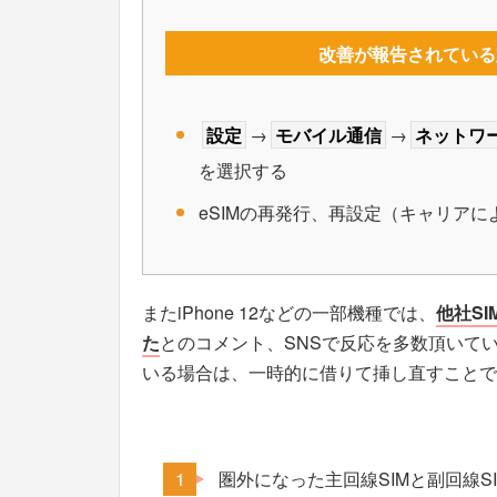
改善が報告されている
設定
→
モバイル通信
→
ネットワ
を選択する
eSIMの再発行、再設定（キャリア
またiPhone 12などの一部機種では、
他社S
た
とのコメント、SNSで反応を多数頂いて
いる場合は、一時的に借りて挿し直すことで
圏外になった主回線SIMと副回線S