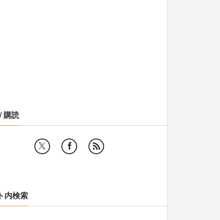
/ 購読
ト内検索