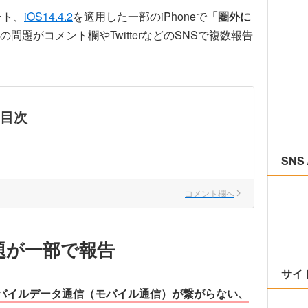
ート、
iOS14.4.2
を適用した一部のiPhoneで
「圏外に
の問題がコメント欄やTwitterなどのSNSで複数報告
目次
SNS 
コメント欄へ
問題が一部で報告
サイ
バイルデータ通信（モバイル通信）が繋がらない、