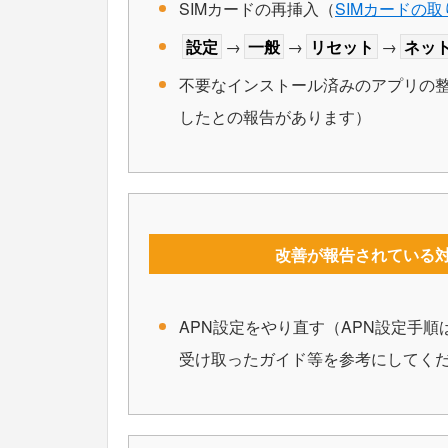
SIMカードの再挿入（
SIMカードの取
設定
→
一般
→
リセット
→
ネッ
不要なインストール済みのアプリの
したとの報告があります）
改善が報告されている対
APN設定をやり直す（APN設定手
受け取ったガイド等を参考にしてく