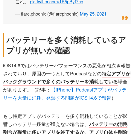
これ。
pic.twitter.com/1P5pByf7hq
— flare.phoenix (@flarephoenix)
May 25, 2021
バッテリーを多く消耗しているア
プリが無いか確認
iOS14.6ではバッテリーパフォーマンスの悪化が相次ぎ報告
されており、原因の一つとしてPodcastなどの
特定アプリが
バックグラウンドで多くのバッテリーを消耗している
場合
があります。（記事：
【iPhone】Podcastアプリがバッテ
リーを大量に消耗、発熱する問題がiOS14.6で報告
）
もし特定アプリがバッテリーを多く消耗していることが影
響しバッテリー残量が増えない場合は、
バッテリーの消耗
割合が異常に多いアプリを終了するか、アプリ自体を削除