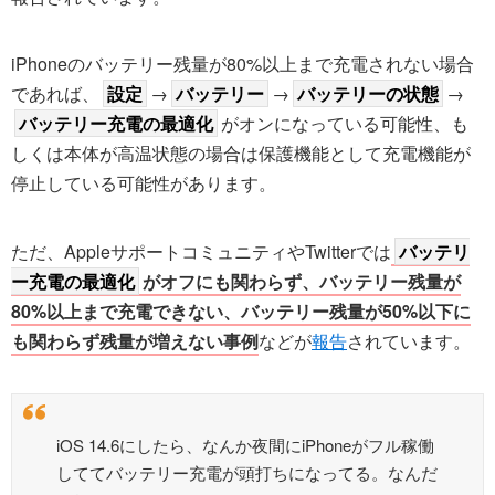
iPhoneのバッテリー残量が80%以上まで充電されない場合
であれば、
設定
→
バッテリー
→
バッテリーの状態
→
バッテリー充電の最適化
がオンになっている可能性、も
しくは本体が高温状態の場合は保護機能として充電機能が
停止している可能性があります。
ただ、AppleサポートコミュニティやTwitterでは
バッテリ
ー充電の最適化
がオフにも関わらず、バッテリー残量が
80%以上まで充電できない、バッテリー残量が50%以下に
も関わらず残量が増えない事例
などが
報告
されています。
iOS 14.6にしたら、なんか夜間にiPhoneがフル稼働
しててバッテリー充電が頭打ちになってる。なんだ