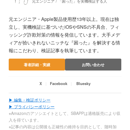
元エンジニア / 「困った」を実機検証する人
元エンジニア・Apple製品使用歴13年以上。現在は独
立し、実機検証に基づいたiOSやSNSの不具合、フィ
ッシング詐欺対策の情報を発信しています。大手メデ
ィアが拾いきれないニッチな『困った』を解決する情
報にこだわり、検証記事を執筆しています。
著者詳細・実績
お問い合わせ
X
Facebook
Bluesky
▶ 編集・検証ポリシー
▶ プライバシーポリシー
※Amazonのアソシエイトとして、SBAPPは適格販売により収
入を得ています。
※記事の内容は公開後も正確性の維持を目的として、随時加