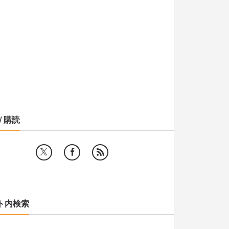
/ 購読
ト内検索