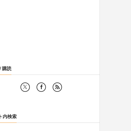
/ 購読
ト内検索