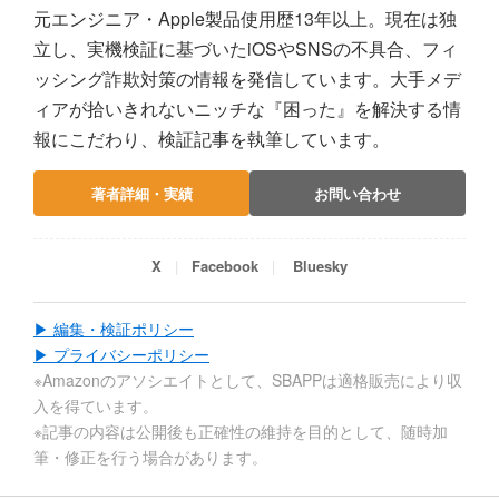
元エンジニア・Apple製品使用歴13年以上。現在は独
立し、実機検証に基づいたiOSやSNSの不具合、フィ
ッシング詐欺対策の情報を発信しています。大手メデ
ィアが拾いきれないニッチな『困った』を解決する情
報にこだわり、検証記事を執筆しています。
著者詳細・実績
お問い合わせ
X
Facebook
Bluesky
▶ 編集・検証ポリシー
▶ プライバシーポリシー
※Amazonのアソシエイトとして、SBAPPは適格販売により収
入を得ています。
※記事の内容は公開後も正確性の維持を目的として、随時加
筆・修正を行う場合があります。