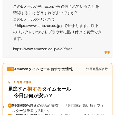
このEメールがAmazonから送信されていることを
確認するにはどうすればよいですか?
このEメールのリンクは
「https://www.amazon.co.jp」で始まります。以下
のリンクをいつでもブラウザに貼り付けて表示でき
ます。
https://www.amazon.co.jp/a/c/r/○○○
Amazonタイムセールおすすめ情報
注目商品が多数
PR
セール耳寄り情報
見逃すと
損する
タイムセール
― 今日は何が安い？
割引率50%超え
の商品が多数 ― 「割引率が高い順」フィ
ルターは筆者も活用中。