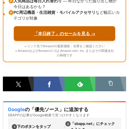
人気商品は毎日入れ替わり
― 昨日なかった掘り出し物が
今日はあるかも？
PC周辺機器・生活雑貨・モバイルアクセサリ
など幅広いカ
テゴリが対象
「本日終了」のセールを見る →
※ リンク先でAmazonの最新価格・在庫をご確認ください
※ AmazonおよびAmazonロゴは Amazon.com, Inc. またはその関連会社
の商標です
Google
の「優先ソース」に追加する
SBAPPの記事がGoogle検索で見つけやすくなります
「sbapp.net」にチェック
2
›
下のボタンをタップ
1