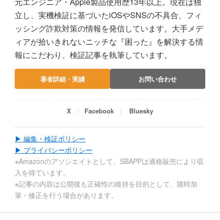
元エンジニア・Apple製品使用歴13年以上。現在は独
立し、実機検証に基づいたiOSやSNSの不具合、フィ
ッシング詐欺対策の情報を発信しています。大手メデ
ィアが拾いきれないニッチな『困った』を解決する情
報にこだわり、検証記事を執筆しています。
著者詳細・実績
お問い合わせ
X
Facebook
Bluesky
▶ 編集・検証ポリシー
▶ プライバシーポリシー
※Amazonのアソシエイトとして、SBAPPは適格販売により収
入を得ています。
※記事の内容は公開後も正確性の維持を目的として、随時加
筆・修正を行う場合があります。