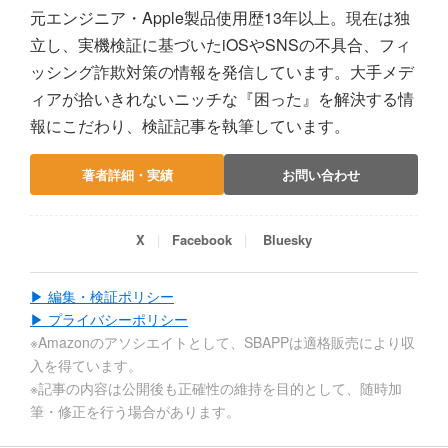
元エンジニア・Apple製品使用歴13年以上。現在は独
立し、実機検証に基づいたiOSやSNSの不具合、フィ
ッシング詐欺対策の情報を発信しています。大手メデ
ィアが拾いきれないニッチな『困った』を解決する情
報にこだわり、検証記事を執筆しています。
著者詳細・実績
お問い合わせ
X
Facebook
Bluesky
▶ 編集・検証ポリシー
▶ プライバシーポリシー
※Amazonのアソシエイトとして、SBAPPは適格販売により収
入を得ています。
※記事の内容は公開後も正確性の維持を目的として、随時加
筆・修正を行う場合があります。