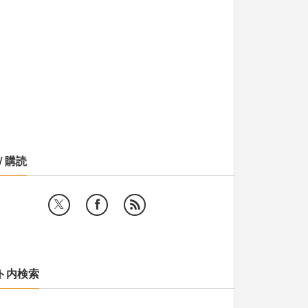
/ 購読
ト内検索