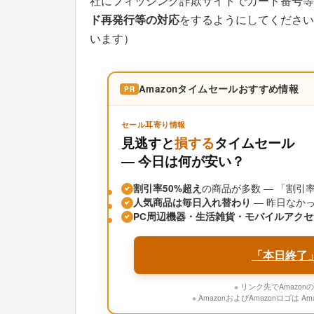
社にフィッシング詐欺サイトでカード番号等
ド再発行等の対応
をするようにしてください
います）
Amazonタイムセールおすすめ情報
PR
セール耳寄り情報
見逃すと
損する
タイムセール
― 今日は何が安い？
割引率50%超え
の商品が多数 ― 「割
人気商品は毎日入れ替わり
― 昨日なか
PC周辺機器・生活雑貨・モバイルアクセ
「本日終了
※ リンク先でAmaz
※ AmazonおよびAmazonロゴは A