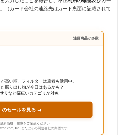
を入力したことを報告し、
不正利用の確認及びカー
。（カード会社の連絡先はカード裏面に記載されて
注目商品が多数
引率が高い順」フィルターは筆者も活用中。
った掘り出し物が今日はあるかも？
サリ
など幅広いカテゴリが対象
」のセールを見る →
onの最新価格・在庫をご確認ください
mazon.com, Inc. またはその関連会社の商標です