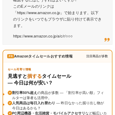
このEメールのリンクは
「https://www.amazon.co.jp」で始まります。以下
のリンクをいつでもブラウザに貼り付けて表示でき
ます。
https://www.amazon.co.jp/a/c/r/○○○
Amazonタイムセールおすすめ情報
注目商品が多数
PR
セール耳寄り情報
見逃すと
損する
タイムセール
― 今日は何が安い？
割引率50%超え
の商品が多数 ― 「割引率が高い順」フィ
ルターは筆者も活用中。
人気商品は毎日入れ替わり
― 昨日なかった掘り出し物が
今日はあるかも？
PC周辺機器・生活雑貨・モバイルアクセサリ
など幅広いカ