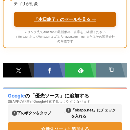
テゴリが対象
「本日終了」のセールを見る →
※ リンク先でAmazonの最新価格・在庫をご確認ください
※ AmazonおよびAmazonロゴは Amazon.com, Inc. またはその関連会社
の商標です
Google
の「優先ソース」に追加する
SBAPPの記事がGoogle検索で見つけやすくなります
「sbapp.net」にチェック
2
›
下のボタンをタップ
1
を入れる
優先ソースに追加する