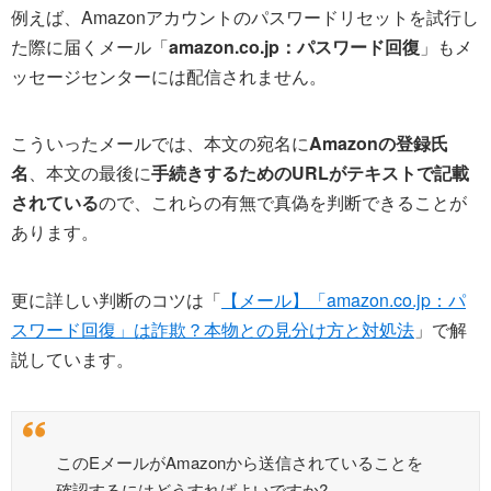
例えば、Amazonアカウントのパスワードリセットを試行し
た際に届くメール「
amazon.co.jp：パスワード回復
」もメ
ッセージセンターには配信されません。
こういったメールでは、本文の宛名に
Amazonの登録氏
名
、本文の最後に
手続きするためのURLがテキストで記載
されている
ので、これらの有無で真偽を判断できることが
あります。
更に詳しい判断のコツは「
【メール】「amazon.co.jp：パ
スワード回復」は詐欺？本物との見分け方と対処法
」で解
説しています。
このEメールがAmazonから送信されていることを
確認するにはどうすればよいですか?