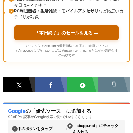
今日はあるかも？
PC周辺機器・生活雑貨・モバイルアクセサリ
など幅広いカ
テゴリが対象
「本日終了」のセールを見る →
※ リンク先でAmazonの最新価格・在庫をご確認ください
※ AmazonおよびAmazonロゴは Amazon.com, Inc. またはその関連会社
の商標です
Google
の「優先ソース」に追加する
SBAPPの記事がGoogle検索で見つけやすくなります
「sbapp.net」にチェック
2
›
下のボタンをタップ
1
を入れる