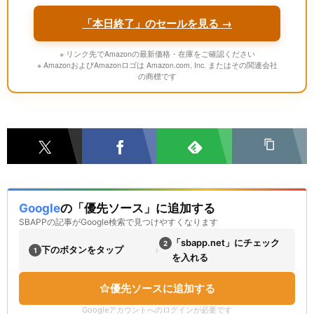
「本日終了」のセールを見る →
※ リンク先でAmazonの最新価格・在庫をご確認ください
※ AmazonおよびAmazonロゴは Amazon.com, Inc. またはその関連会社
の商標です
Google
の「優先ソース」に追加する
SBAPPの記事がGoogle検索で見つけやすくなります
「sbapp.net」にチェック
2
›
下のボタンをタップ
1
を入れる
優先ソースに追加する
Googleアカウントへのログインが必要です