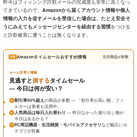
昨今はフィッシング詐欺メールの完成度も非常に高くなっ
てきているので、
Amazonから届くアカウント情報や個人
情報の入力を促すメールを受信した場合は、たとえ安全そ
うにみえてもメッセージセンターを経由する習慣
をつける
と詐欺被害に遭うことは無くなります。
Amazonタイムセールおすすめ情報
注目商品が多数
PR
セール耳寄り情報
見逃すと
損する
タイムセール
― 今日は何が安い？
割引率50%超え
の商品が多数 ― 「割引率が高い順」フィ
ルターは筆者も活用中。
人気商品は毎日入れ替わり
― 昨日なかった掘り出し物が
今日はあるかも？
PC周辺機器・生活雑貨・モバイルアクセサリ
など幅広いカ
テゴリが対象