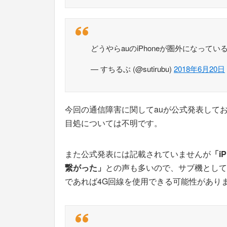
どうやらauのiPhoneが圏外になっ
— すちるぶ (@sutirubu)
2018年6月20日
今回の通信障害に関してauが公式発表して
目処については不明です。
また公式発表には記載されていませんが
「i
繋がった」
との声も多いので、サブ機としてA
であれば4G回線を使用できる可能性があり