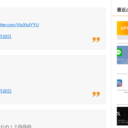
最近
witter.com/VtoXtulYYU
月20日
6月20日
なの！？😥😥😥