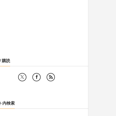
/ 購読
ト内検索