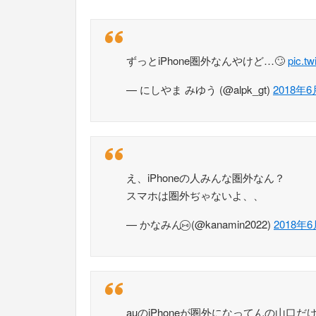
ずっとiPhone圏外なんやけど…🙄
pic.t
— にしやま みゆう (@alpk_gt)
2018年6
え、iPhoneの人みんな圏外なん？
スマホは圏外ぢゃないよ、、
— かなみん⑅⃝︎ (@kanamin2022)
2018年
auのiPhoneが圏外になってんの山口だけ