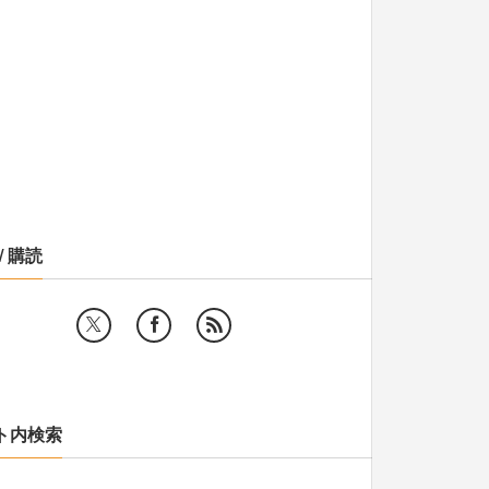
/ 購読
ト内検索