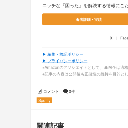
ニッチな『困った』を解決する情報にこ
著者詳細・実績
X
Fac
▶ 編集・検証ポリシー
▶ プライバシーポリシー
※Amazonのアソシエイトとして、SBAPPは
※記事の内容は公開後も正確性の維持を目的と
コメント
0件
Spotify
関連記事