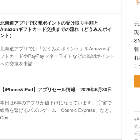
北海道アプリで民間ポイントの受け取り手順と
元
Amazonギフトカード交換までの流れ（どうみんポイ
現
ント）
S
北海道アプリでは「どうみんポイント」をAmazonギ
報
フトカードやPayPayマネーライトなどの民間ポイント
れ
への交換を申請...
こ
【iPhone&iPad】アプリセール情報 – 2026年6月30日
本日は6本のアプリが値下げになっています。 宇宙で
線路を繋げるパズルゲーム「Cosmic Express」など。
Cos...
※
売
※