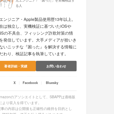
元エンジニア / 「困った」を実機検証す
る人
エンジニア・Apple製品使用歴13年以上。
在は独立し、実機検証に基づいたiOSや
NSの不具合、フィッシング詐欺対策の情
を発信しています。大手メディアが拾いき
ないニッチな『困った』を解決する情報に
だわり、検証記事を執筆しています。
著者詳細・実績
お問い合わせ
X
Facebook
Bluesky
Amazonのアソシエイトとして、SBAPPは適格販
により収入を得ています。
記事の内容は公開後も正確性の維持を目的とし